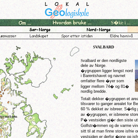
S�ke i ...
SVALBARD
S
valbard er den nordligste
dele av Norge.
�ygruppen ligger lengst nord
i Barentshavet og navnet
omfatter flere �yer som
ligger mellom 74� og 81�
nordlig bredde.
Totalt dekker �ygruppen et ar
tilsvarer to ganger arealet for Be
60 % dekket av isbreer. S�rlig
av �ygruppen, er isbreene store
P� vestsiden gj�r den siste u
Golfstr�mmen og de varme vin
sitt til at man finne store isfr
vestsiden er derfor �pne og isf