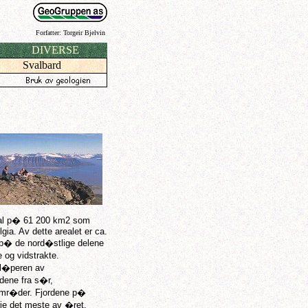
Forfatter:
Torgeir Bjelvin
DIVERSE
Svalbard
eal p� 61 200 km2 som
lgia. Av dette arealet er ca.
 p� de nord�stlige delene
 og vidstrakte.
tl�peren av
dene fra s�r,
ie omr�der. Fjordene p�
rie det meste av �ret.