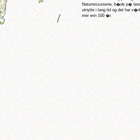
Naturressursene, b�de p� land 
utnytte i lang tid og det har v�
mer enn 100 �r.