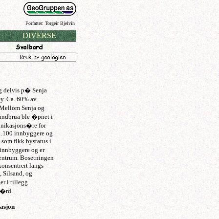
Forfatter: Torgeir Bjelvin
DIVERSE
og delvis p� Senja
�y. Ca. 60% av
Mellom Senja og
undbrua ble �pnet i
unikasjons�re for
1.100 innbyggere og
som fikk bystatus i
innbyggere og er
sentrum. Bosetningen
konsentrert langs
, Silsand, og
r i tillegg
g�rd.
asjon