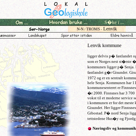
S�ke i ...
Lenvik
N-N
TROMS
/
-
Lenvik kommune
ligger delvis p� fastlandet 
som er Norges nest st�rste 
kommunen ligger p� Senja. 
fastlandet g�r Gisundet. Gis
1972 og er en sentralt komm
hele Senja. Kommunen har 1
kommunesenteret er Finnsnes 
�r 2000. Finnsnes har 3 700 
vokst til et moderne service 
i kommunen er for det meste 
Gisundet. Her ligger Finnsnes
Gibostad. P� nord Senja ligge
tettstedene Hus�y og Fjord
Næringsliv og kommunik