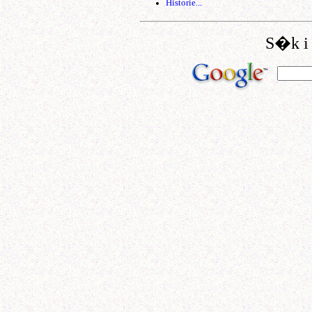
Historie...
S�k 