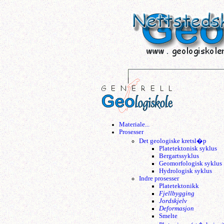
Materiale...
Prosesser
Det geologiske kretsl�p
Platetektonisk syklus
Bergartssyklus
Geomorfologisk syklus
Hydrologisk syklus
Indre prosesser
Platetektonikk
Fjellbygging
Jordskjelv
Deformasjon
Smelte