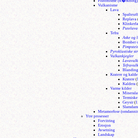
Plutonisme (st�rkning)
Vulkanisme
Lava
Spalteut
Replava
Klinkerl
Putelava
Tefra
Aske og l
Bomber o
Pimpstei
Pyroklastiske s
Vulkankjegler
Lavavulk
Tefravul
Blanding
Kratere og kalde
Kratere
(
Kaldera
(
Varme kilder
Minerala
Termiske 
Geysir
(
1
Slamdam
Metamorfose (omdanni
Ytre prosesser
Forvitring
Erosjon
Avsetning
Landskap