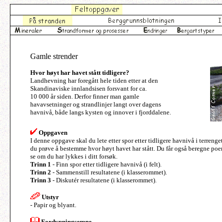
Gamle strender
Hvor høyt har havet stått tidligere?
Landhevning har foregått hele tiden etter at den
Skandinaviske innlandsisen forsvant for ca.
10 000 år siden. Derfor finner man gamle
havavsetninger og strandlinjer langt over dagens
havnivå, både langs kysten og innover i fjorddalene.
Oppgaven
I denne oppgave skal du lete etter spor etter tidligere havnivå i terrenge
du prøve å bestemme hvor høyt havet har stått. Du får også beregne poen
se om du har lykkes i ditt forsøk.
Trinn 1
- Finn spor etter tidligere havnivå (i felt).
Trinn 2
- Sammenstill resultatene (i klasserommet).
Trinn 3
- Diskutér resultatene (i klasserommet).
Utstyr
- Papir og blyant.
Fordypningsemne