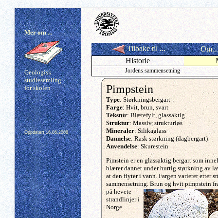
Mer om ...
Tilbake til ...
Om...
Historie
Jordens sammensetning
Geologisk
studiesamling
Pimpstein
for skolen
Type
: Størkningsbergart
Farge
: Hvit, brun, svart
Tekstur
: Blærefylt, glassaktig
Struktur
: Massiv, strukturløs
Mineraler
: Silikaglass
Oppdatert
16.06.2008
Dannelse
: Rask størkning (dagbergart)
Anvendelse
: Skurestein
Pimstein er en glassaktig bergart som inne
blærer dannet under hurtig størkning av lav
at den flyter i vann. Fargen varierer etter s
sammensetning.
Brun og hvit pimpstein fra
på hevete
strandlinjer i
Norge.