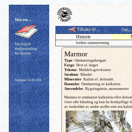
Mer om ...
Tilbake til ...
Om...
Historie
Jordens sammensetning
Geologisk
studiesamling
Marmor
for skolen
Type
: Omdanningsbergart
Farge
: Hvit el. farget
Tekstur
: Middels-grovkornet
Struktur
: Båndet
Mineraler
: Kalsitt el. dolomitt
Oppdatert
20.06.2008
Dannelse
: Omdanning av kalkstein
Anvendelse
: Bygningstein, monumenter
Marmor er omdannet kalkstein eller dolomi
viser ofte bånding og kan ha forskjellige 
av innholdet av andre stoffer enn ren kalsi