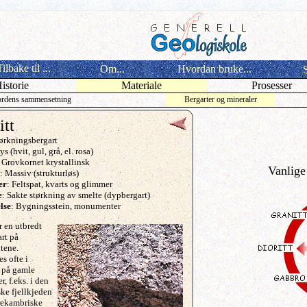
ilbake til ...
Om...
Hvordan bruke...
S
istorie
Materiale
Prosesser
ordens sammensetning
Bergarter og mineraler
itt
tørkningsbergart
Lys (hvit, gul, grå, el. rosa)
: Grovkornet krystallinsk
Vanlige
: Massiv (strukturløs)
er
: Feltspat, kvarts og glimmer
e
: Sakte størkning av smelte
(dypbergart)
lse
: Bygningsstein, monumenter
r en utbredt
rt på
tene.
s ofte i
 på gamle
r, f.eks. i den
ke fjellkjeden
rekambriske