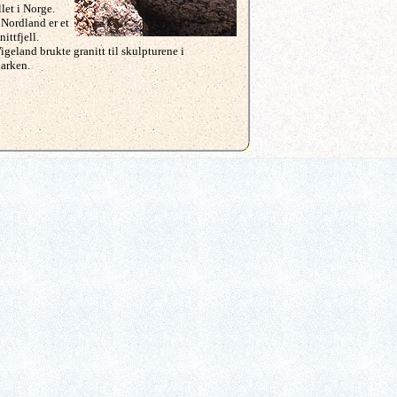
let i Norge.
 Nordland er et
nittfjell.
geland brukte granitt til skulpturene i
arken.