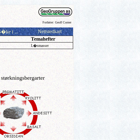
Forfatter:
Geoff Corner
Nettstedkart
�ke i ...
Temahefter
L�smasser
 størkningsbergarter