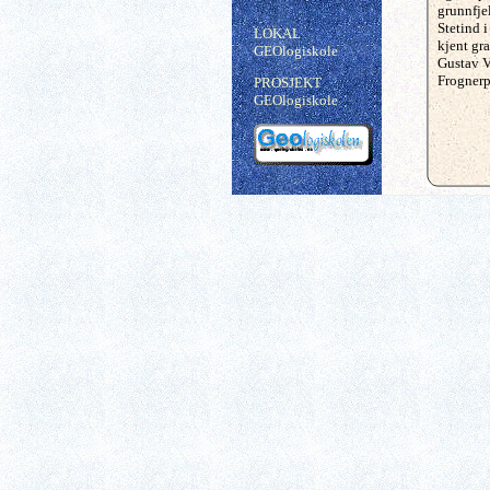
grunnfjel
Stetind i
LOKAL
kjent gra
GEOlogiskole
Gustav Vi
Frognerp
PROSJEKT
GEOlogiskole