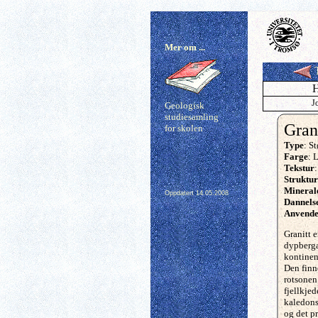
Mer om ...
T
H
J
Geologisk
studiesamling
Gran
for skolen
Type
: S
Farge
: 
Tekstur
Struktur
Mineral
Oppdatert
14.05.2008
Dannels
Anvende
Granitt e
dypberga
kontinen
Den finne
rotsonen
fjellkjede
kaledons
og det p