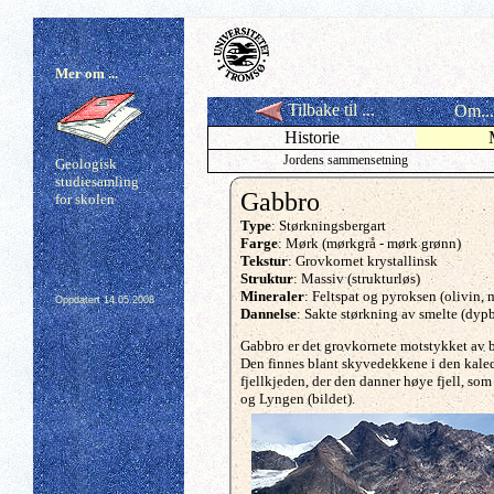
Mer om ...
Tilbake til ...
Om...
Historie
Jordens sammensetning
Geologisk
studiesamling
Gabbro
for skolen
Type
: Størkningsbergart
Farge
: Mørk (mørkgrå - mørk grønn)
Tekstur
: Grovkornet krystallinsk
Struktur
: Massiv (strukturløs)
Mineraler
: Feltspat og pyroksen (olivin, m
Oppdatert
14.05.2008
Dannelse
: Sakte størkning av smelte (dypb
Gabbro er det grovkornete motstykket av b
Den finnes blant skyvedekkene i den kal
fjellkjeden, der den danner høye fjell, so
og Lyngen
(bildet).