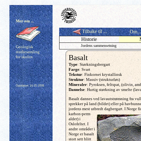
Mer om ...
Tilbake til ...
Om...
Historie
Jordens sammensetning
Geologisk
studiesamling
Basalt
for skolen
Type
: Størkningsbergart
Farge
: Svart
Tekstur
: Finkornet krystallinsk
Struktur
: Massiv (strukturløs)
Mineraler
: Pyroksen, feltspat, (olivin, am
Oppdatert
14.05.2008
Dannelse
: Hurtig størkning av smelte (lav
Basalt dannes ved lavautstrømning fra vul
sprekker på land (bildet) eller på havbunn
jordens mest utbredt dagbergart. I Norge f
karbon-perm
alder) i
Oslofeltet. I
andre områder i
Norge er basalt
stort sett blitt