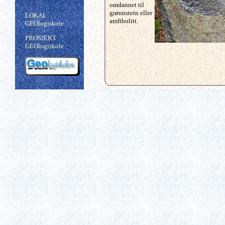
omdannet til
grønnstein eller
LOKAL
amfibolitt.
GEOlogiskole
PROSJEKT
GEOlogiskole