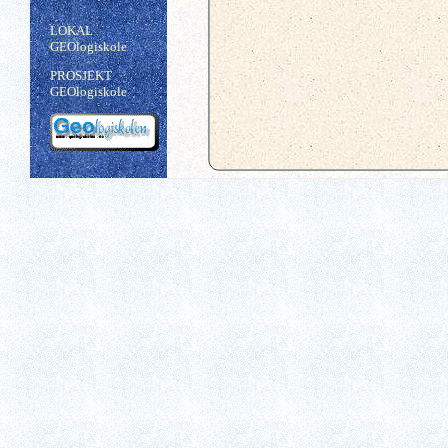
LOKAL
GEOlogiskole
PROSJEKT
GEOlogiskole