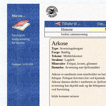
Mer om ...
Tilbake til ...
Om...
Historie
Jordens sammensetning
Geologisk
studiesamling
Arkose
for skolen
Type
: Avsetningsbergart
Farge
: Rødlig
Tekstur
: Middelskornet
Struktur
: Lagdelt
Mineraler
: Feltpat, kvarts, glimmer
Oppdatert
14.05.2008
Dannelse
: Avsetning nær fjellområder
Arkose er sandstein som inneholder en bet
feltspat. Feltspat forvitrer lett ved kjemisk 
Arkose dannes derfor i nærheten av fjellom
avsetning har skjedd rask og før feltspaten 
ved forvitring.
bilde kommer seinere